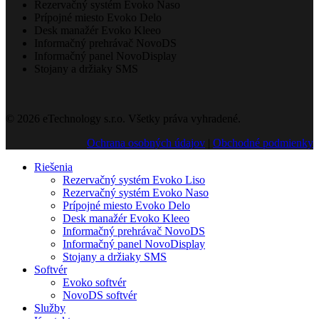
Rezervačný systém Evoko Naso
Prípojné miesto Evoko Delo
Desk manažér Evoko Kleeo
Informačný prehrávač NovoDS
Informačný panel NovoDisplay
Stojany a držiaky SMS
© 2026 eTechnology s.r.o. Všetky práva vyhradené.
Ochrana osobných údajov
|
Obchodné podmienky
Riešenia
Rezervačný systém Evoko Liso
Rezervačný systém Evoko Naso
Prípojné miesto Evoko Delo
Desk manažér Evoko Kleeo
Informačný prehrávač NovoDS
Informačný panel NovoDisplay
Stojany a držiaky SMS
Softvér
Evoko softvér
NovoDS softvér
Služby