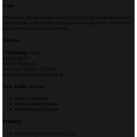
O nás
Pomáhame firmám a organizáciám zvyšovať produktivitu pomocou
jednoduchšej, efektívnejšej spolupráce a komunikácie, vytvorením
kreatívneho pracovného prostredia.
Kontakt
eTechnology s.r.o.
Za poštou 7/A
920 01 Hlohovec
Tel.: +421 (0) 33/73 311 05
email: obchod@etechnology.sk
Naše ďalšie riešenia
Smart Kancelária
Humanoidná robotika
Interaktívne hlasovanie
Produkty
Rezervačný systém Evoko Liso