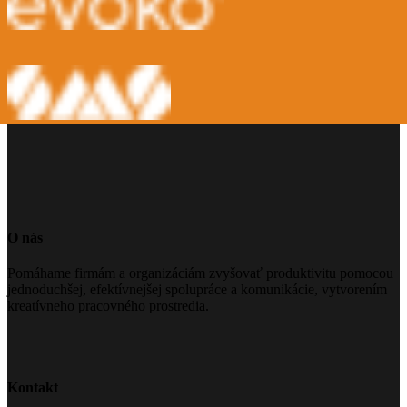
O nás
Pomáhame firmám a organizáciám zvyšovať produktivitu pomocou
jednoduchšej, efektívnejšej spolupráce a komunikácie, vytvorením
kreatívneho pracovného prostredia.
Kontakt