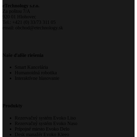
eTechnology s.r.o.
Za poštou 7/A
920 01 Hlohovec
Tel.: +421 (0) 33/73 311 05
email: obchod@etechnology.sk
Naše ďalšie riešenia
Smart Kancelária
Humanoidná robotika
Interaktívne hlasovanie
Produkty
Rezervačný systém Evoko Liso
Rezervačný systém Evoko Naso
Prípojné miesto Evoko Delo
Desk manažér Evoko Kleeo