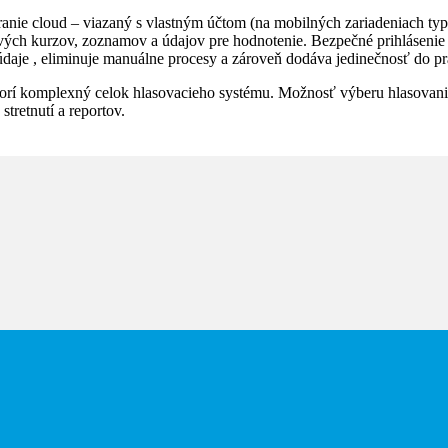
anie cloud – viazaný s vlastným účtom (na mobilných zariadeniach typu
ch kurzov, zoznamov a údajov pre hodnotenie. Bezpečné prihlásenie a 
ra údaje , eliminuje manuálne procesy a zároveň dodáva jedinečnosť do 
vorí komplexný celok hlasovacieho systému. Možnosť výberu hlasovani
tretnutí a reportov.