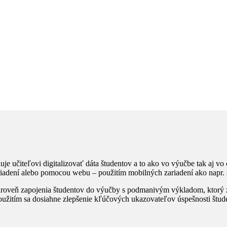
uje učiteľovi digitalizovať dáta študentov a to ako vo výučbe tak aj v
iadení alebo pomocou webu – použitím mobilných zariadení ako napr. s
 úroveň zapojenia študentov do výučby s podmanivým výkladom, ktorý z
použitím sa dosiahne zlepšenie kľúčových ukazovateľov úspešnosti štud