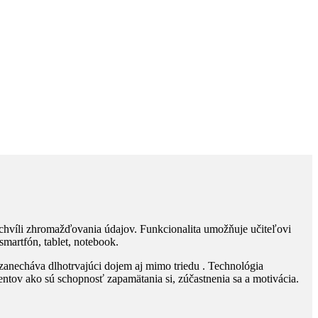
o chvíli zhromažďovania údajov. Funkcionalita umožňuje učiteľovi
martfón, tablet, notebook.
anecháva dlhotrvajúci dojem aj mimo triedu . Technológia
entov ako sú schopnosť zapamätania si, zúčastnenia sa a motivácia.