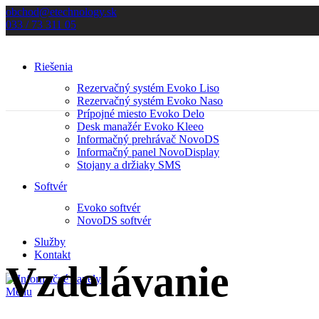
obchod@etechnology.sk
033 / 73 311 05
Riešenia
Rezervačný systém Evoko Liso
Rezervačný systém Evoko Naso
Prípojné miesto Evoko Delo
Desk manažér Evoko Kleeo
Informačný prehrávač NovoDS
Informačný panel NovoDisplay
Stojany a držiaky SMS
Softvér
Evoko softvér
NovoDS softvér
Služby
Kontakt
Vzdelávanie
Menu