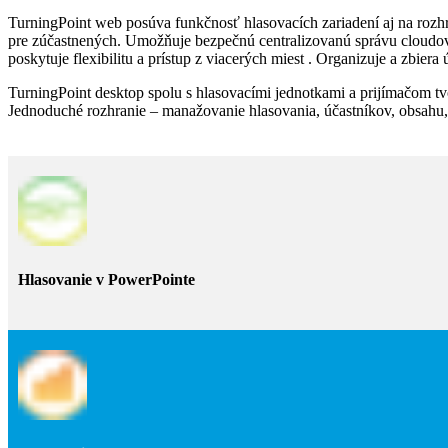
TurningPoint web posúva funkčnosť hlasovacích zariadení aj na rozhr
pre zúčastnených. Umožňuje bezpečnú centralizovanú správu cloudový
poskytuje flexibilitu a prístup z viacerých miest . Organizuje a zbie
TurningPoint desktop spolu s hlasovacími jednotkami a prijímačom t
Jednoduché rozhranie – manažovanie hlasovania, účastníkov, obsahu, s
Hlasovanie v PowerPointe