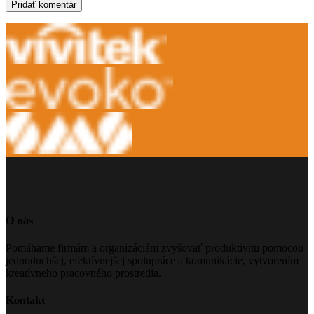
O nás
Pomáhame firmám a organizáciám zvyšovať produktivitu pomocou
jednoduchšej, efektívnejšej spolupráce a komunikácie, vytvorením
kreatívneho pracovného prostredia.
Kontakt