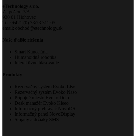
eTechnology s.r.o.
Za poštou 7/A
920 01 Hlohovec
Tel.: +421 (0) 33/73 311 05
email: obchod@etechnology.sk
Naše ďalšie riešenia
Smart Kancelária
Humanoidná robotika
Interaktívne hlasovanie
Produkty
Rezervačný systém Evoko Liso
Rezervačný systém Evoko Naso
Prípojné miesto Evoko Delo
Desk manažér Evoko Kleeo
Informačný prehrávač NovoDS
Informačný panel NovoDisplay
Stojany a držiaky SMS