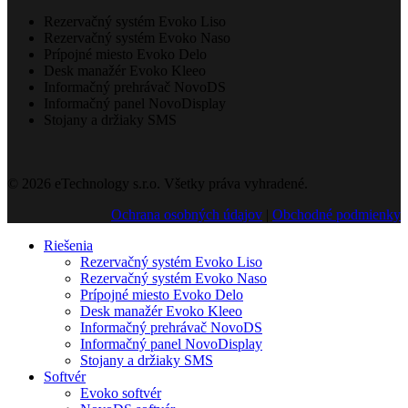
Rezervačný systém Evoko Liso
Rezervačný systém Evoko Naso
Prípojné miesto Evoko Delo
Desk manažér Evoko Kleeo
Informačný prehrávač NovoDS
Informačný panel NovoDisplay
Stojany a držiaky SMS
© 2026 eTechnology s.r.o. Všetky práva vyhradené.
Ochrana osobných údajov
|
Obchodné podmienky
Riešenia
Rezervačný systém Evoko Liso
Rezervačný systém Evoko Naso
Prípojné miesto Evoko Delo
Desk manažér Evoko Kleeo
Informačný prehrávač NovoDS
Informačný panel NovoDisplay
Stojany a držiaky SMS
Softvér
Evoko softvér