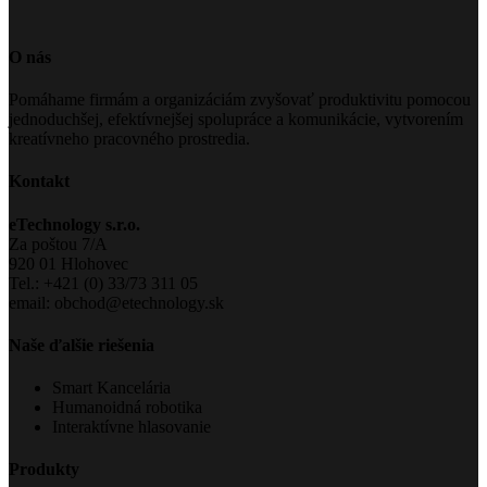
O nás
Pomáhame firmám a organizáciám zvyšovať produktivitu pomocou
jednoduchšej, efektívnejšej spolupráce a komunikácie, vytvorením
kreatívneho pracovného prostredia.
Kontakt
eTechnology s.r.o.
Za poštou 7/A
920 01 Hlohovec
Tel.: +421 (0) 33/73 311 05
email: obchod@etechnology.sk
Naše ďalšie riešenia
Smart Kancelária
Humanoidná robotika
Interaktívne hlasovanie
Produkty