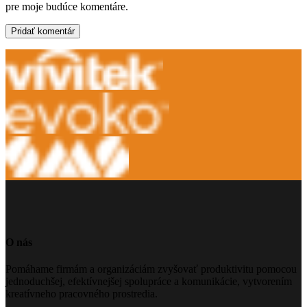
pre moje budúce komentáre.
O nás
Pomáhame firmám a organizáciám zvyšovať produktivitu pomocou
jednoduchšej, efektívnejšej spolupráce a komunikácie, vytvorením
kreatívneho pracovného prostredia.