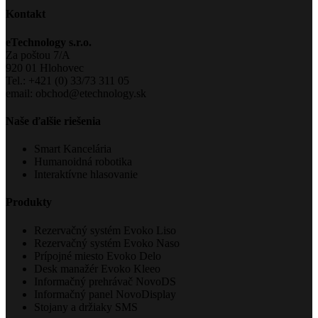
Kontakt
eTechnology s.r.o.
Za poštou 7/A
920 01 Hlohovec
Tel.: +421 (0) 33/73 311 05
email: obchod@etechnology.sk
Naše ďalšie riešenia
Smart Kancelária
Humanoidná robotika
Interaktívne hlasovanie
Produkty
Rezervačný systém Evoko Liso
Rezervačný systém Evoko Naso
Prípojné miesto Evoko Delo
Desk manažér Evoko Kleeo
Informačný prehrávač NovoDS
Informačný panel NovoDisplay
Stojany a držiaky SMS