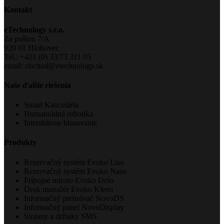
Kontakt
eTechnology s.r.o.
Za poštou 7/A
920 01 Hlohovec
Tel.: +421 (0) 33/73 311 05
email: obchod@etechnology.sk
Naše ďalšie riešenia
Smart Kancelária
Humanoidná robotika
Interaktívne hlasovanie
Produkty
Rezervačný systém Evoko Liso
Rezervačný systém Evoko Naso
Prípojné miesto Evoko Delo
Desk manažér Evoko Kleeo
Informačný prehrávač NovoDS
Informačný panel NovoDisplay
Stojany a držiaky SMS