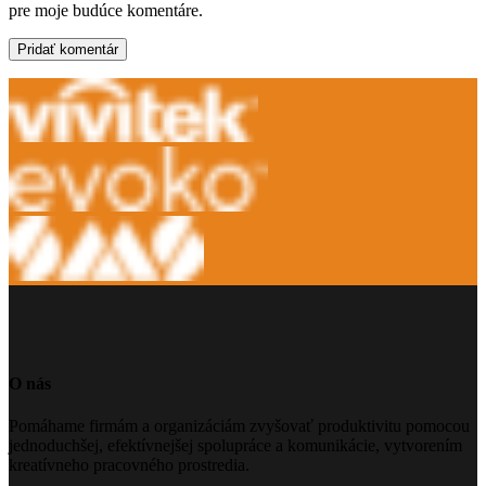
pre moje budúce komentáre.
O nás
Pomáhame firmám a organizáciám zvyšovať produktivitu pomocou
jednoduchšej, efektívnejšej spolupráce a komunikácie, vytvorením
kreatívneho pracovného prostredia.