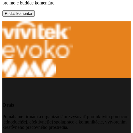
pre moje budúce komentáre.
O nás
Pomáhame firmám a organizáciám zvyšovať produktivitu pomocou
jednoduchšej, efektívnejšej spolupráce a komunikácie, vytvorením
kreatívneho pracovného prostredia.