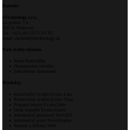
Kontakt
eTechnology s.r.o.
Za poštou 7/A
920 01 Hlohovec
Tel.: +421 (0) 33/73 311 05
email: obchod@etechnology.sk
Naše ďalšie riešenia
Smart Kancelária
Humanoidná robotika
Interaktívne hlasovanie
Produkty
Rezervačný systém Evoko Liso
Rezervačný systém Evoko Naso
Prípojné miesto Evoko Delo
Desk manažér Evoko Kleeo
Informačný prehrávač NovoDS
Informačný panel NovoDisplay
Stojany a držiaky SMS