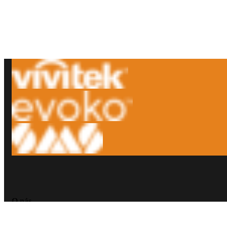
O nás
Pomáhame firmám a organizáciám zvyšovať produktivitu pomocou je