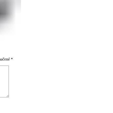
značené
*