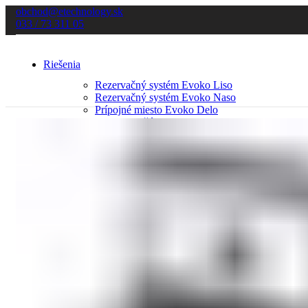
obchod@etechnology.sk
033 / 73 311 05
Riešenia
Rezervačný systém Evoko Liso
Rezervačný systém Evoko Naso
Prípojné miesto Evoko Delo
Desk manažér Evoko Kleeo
Informačný prehrávač NovoDS
Informačný panel NovoDisplay
Stojany a držiaky SMS
Softvér
Evoko softvér
NovoDS softvér
Služby
Kontakt
Menu