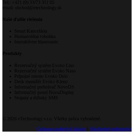
Tel.: +421 (0) 33/73 311 05
email: obchod@etechnology.sk
Naše ďalšie riešenia
Smart Kancelária
Humanoidná robotika
Interaktívne hlasovanie
Produkty
Rezervačný systém Evoko Liso
Rezervačný systém Evoko Naso
Prípojné miesto Evoko Delo
Desk manažér Evoko Kleeo
Informačný prehrávač NovoDS
Informačný panel NovoDisplay
Stojany a držiaky SMS
© 2026 eTechnology s.r.o. Všetky práva vyhradené.
Ochrana osobných údajov
|
Obchodné podmienky