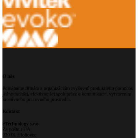
O nás
Pomáhame firmám a organizáciám zvyšovať produktivitu pomocou
jednoduchšej, efektívnejšej spolupráce a komunikácie, vytvorením
kreatívneho pracovného prostredia.
Kontakt
eTechnology s.r.o.
Za poštou 7/A
920 01 Hlohovec