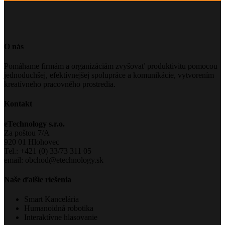
O nás
Pomáhame firmám a organizáciám zvyšovať produktivitu pomocou
jednoduchšej, efektívnejšej spolupráce a komunikácie, vytvorením
kreatívneho pracovného prostredia.
Kontakt
eTechnology s.r.o.
Za poštou 7/A
920 01 Hlohovec
Tel.: +421 (0) 33/73 311 05
email: obchod@etechnology.sk
Naše ďalšie riešenia
Smart Kancelária
Humanoidná robotika
Interaktívne hlasovanie