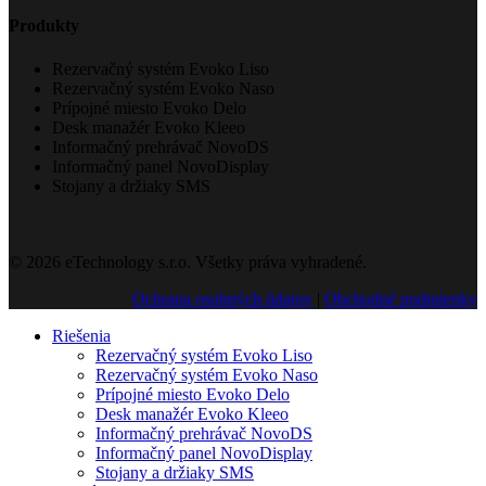
Produkty
Rezervačný systém Evoko Liso
Rezervačný systém Evoko Naso
Prípojné miesto Evoko Delo
Desk manažér Evoko Kleeo
Informačný prehrávač NovoDS
Informačný panel NovoDisplay
Stojany a držiaky SMS
© 2026 eTechnology s.r.o. Všetky práva vyhradené.
Ochrana osobných údajov
|
Obchodné podmienky
Riešenia
Rezervačný systém Evoko Liso
Rezervačný systém Evoko Naso
Prípojné miesto Evoko Delo
Desk manažér Evoko Kleeo
Informačný prehrávač NovoDS
Informačný panel NovoDisplay
Stojany a držiaky SMS